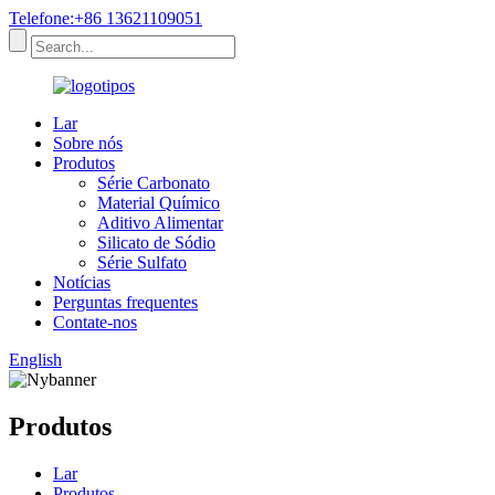
Telefone:+86 13621109051
Lar
Sobre nós
Produtos
Série Carbonato
Material Químico
Aditivo Alimentar
Silicato de Sódio
Série Sulfato
Notícias
Perguntas frequentes
Contate-nos
English
Produtos
Lar
Produtos