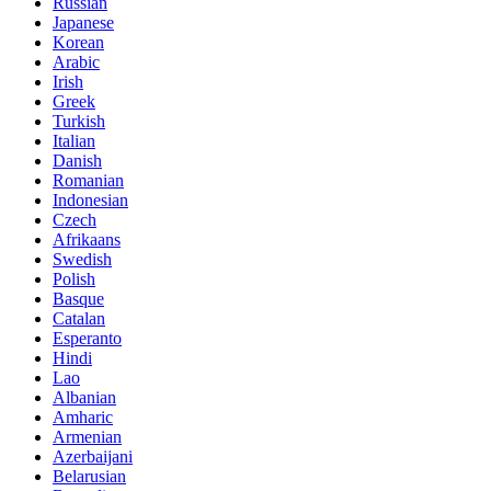
Russian
Japanese
Korean
Arabic
Irish
Greek
Turkish
Italian
Danish
Romanian
Indonesian
Czech
Afrikaans
Swedish
Polish
Basque
Catalan
Esperanto
Hindi
Lao
Albanian
Amharic
Armenian
Azerbaijani
Belarusian